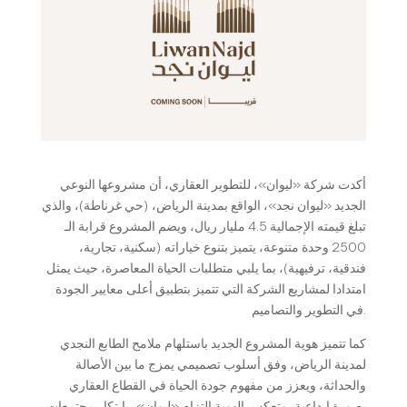
أكدت شركة «ليوان»، للتطوير العقاري، أن مشروعها النوعي
الجديد «ليوان نجد»، الواقع بمدينة الرياض، (حي غرناطة)، والذي
تبلغ قيمته الإجمالية 4.5 مليار ريال، ويضم المشروع قرابة الـ
2500 وحدة متنوعة، يتميز بتنوع خياراته (سكنية، تجارية،
فندقية، ترفيهية)، بما يلبي متطلبات الحياة المعاصرة، حيث يمثل
امتدادا لمشاريع الشركة التي تتميز بتطبيق أعلى معايير الجودة
في التطوير والتصاميم.
كما تتميز هوية المشروع الجديد باستلهام ملامح الطابع النجدي
لمدينة الرياض، وفق أسلوب تصميمي يمزج ما بين الأصالة
والحداثة، ويعزز من مفهوم جودة الحياة في القطاع العقاري
بصورة إبداعية، وتعكس الهوية التزام «ليوان»، بابتكار مجتمعات