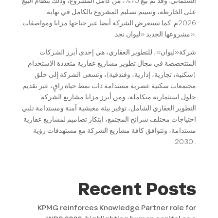
السلماني. وقد تم بيع 70%، من كامل المشروع، وذلك بنظام البيع
على الخارطة، وسيتم تسليم المشروع بالكامل في نهاية
2026م. كما تستعرض الشركة أيضا عبر جناحها مزايا ومواصفات
مشروعها الجديد «ليوان نجد».
شركة«ليوان»، للتطوير العقاري، هي إحدى أبرز الشركات
المتتخصصة في مجال تطوير مشاريع عقارية متعددة الاستخدام
(سكنية، تجارية، إدارية، وفندقية)، وتسعى الشركة إلى خلق
مجتمعات سكنية عصرية مستدامة ذات نمط حياة راقٍ، عبر تقديم
حلول استثمارية متكاملة، ومن أبرز مزايا مشاريع الشركة:
التطوير العقاري الشامل، توفير بيئة معيشية آمنة ومستدامة تلبي
احتياجات مختلف شرائح المجتمع، ابتكار تصاميم لمشاريع عقارية
مستدامة، وتتوافق كافة مشاريع الشركة مع مستهدفات رؤية
2030 .
Recent Posts
KPMG reinforces Knowledge Partner role for