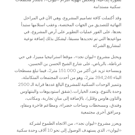
سكنية مستدامة.
وقد أكتملت كافة تصاميم المشروع، وهي الآن في المراحل
النهائية للتصديق من الجهات المختصة، وعقب استلامها ستبدأ
بعدها، على الفور عمليات التطوير على أرض المشروع، في
مواعيدها التي تم تحديدها مسبقا، ليشكل بذلك إضافة نوعية
لمشاريع الشركة.
ويحتل مشروع «ليوان نجد»، موقعا استراتيجيا مميزا، في حي
غرناطة، بالرياض، على شارع الشيخ الحسن بن الحسين،
وبمساحة تزيد عن أكثر من 151.000 متر2، فيما تبلغ مسطحات
البناء 394,246 متر2، وهو من أحدث المجتمعات المتكاملة،
وتتميز الوحدات السكنية للمشروع البالغ عددها قرابة الـ 2500
وحدة بالتنوع، وتعدد الخيارات،(شقق استوديوهات والبنتهاوس
والتاون هاوس وڤلل)، بالإضافة إلى مبانٍ تجارية، ومكاتب،
وفندق، ومسحطات وساحات خضراء، ومطاعم فاخرة ومقاهٍ،
ومرافق أخرى مجتمعية.
ويعزز مشروع «ليوان نجد»، من الاتجاه الطموح لشركة
«ليوان»، الذي يستهدف الوصول إلى نحو 10 آلاف وحدة سكنية