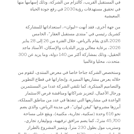
في المستقبل القريب، كالتزام من الشركة، وذلك إسهامها منها
في تحقيق مستهدفات رؤية2030 في رفع جودة الحياة
المعيشية.
من جهة أخرى، فقد أنهت «ليوان»، استعداداتها للمشاركة
كشريك رئيسي في “منتدى مستقبل العقار”، الخامس
2026،الذي يقام بالرياض، خلال الفترة من 26 إلى 28 يناير
2026، برعاية معالي وزير البلديات والإسكان، الأستاذ ماجد
الحقيل، وذلك بمشاركة أكثر من 140 دولة، وما يزيد عن 300
متحدث، محليا وعالميا.
وستخصص الشركة جناحا خاصا في معرض المنتدى، لتقوم من
خلاله بعرض مشاريعها المميزة، وإنجازاتها في قطاع التطوير
والتصاميم المبتكرة، كما تلتقي الشركة عددا من المستثمرين
ورجال الأعمال، لتعزيز شراكاتها ومناقشة فرص الاستثمار
الواعدة في مشاريعها التي تنفذها في عدد من مناطق المملكة،
أبرزها مشروعها “ليفن ليوان”، في مدينة الرياض، والذي يضم
نحو 616 وحدة (سكنية، تجارية، مكتبية)، ويقع على مساحة
45,700 متر2، كما يضم مرافق ترفيهية، وبوليفارد تجاري،
وستريب مول بطول 230 متراً، ويتميز المشروع بالطراز