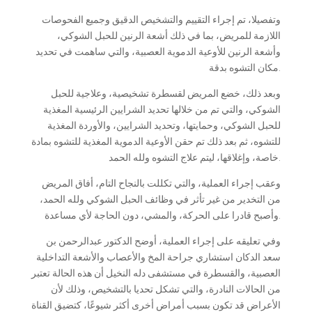
وتفصيلا، تم إجراء التقييم والتشخيص الدقيق وجميع الفحوصات
اللازمة للمريض، بما في ذلك أشعة الرنين للحبل الشوكي،
وأشعة الرنين للأوعية الدموية العصبية، والتي ساهمت في تحديد
مكان التشوه بدقة.
وبعد ذلك، خضع المريض لقسطرة تشخيصية، وعلاجية للحبل
الشوكي، والتي تم من خلالها تحديد الشرايين الرئيسية المغذية
للحبل الشوكي، وحمايتها، وتحديد الشرايين، والأوردة المغذية
للتشوه، ثم بعد ذلك تم حقن الأوعية الدموية المغذية للتشوه بمادة
خاصة، وإغلاقها، ليتم علاج التشوه ولله الحمد.
وعقب إجراء العملية، والتي تكللت بالنجاح التام، أفاق المريض
من التخدير من غير تأثر في وظائف الحبل الشوكي ولله الحمد،
وأصبح قادرا على الحركة، والمشي، دون الحاجة لأي مساعدة.
وفي تعليقه على إجراء العملية، أوضح الدكتور عبدالرحمن بن
سعد الدكان استشاري جراحة المخ والأعصاب والأشعة التداخلية
العصبية، والقسطرة في مستشفى دله النخيل أن هذه الحالة تعتبر
من الحالات النادرة، والتي تشكل تحديا بالتشخيص، وذلك لأن
الأعراض قد تكون بسبب أمراض أخرى أكثر شيوعًا، كتضيق القناة