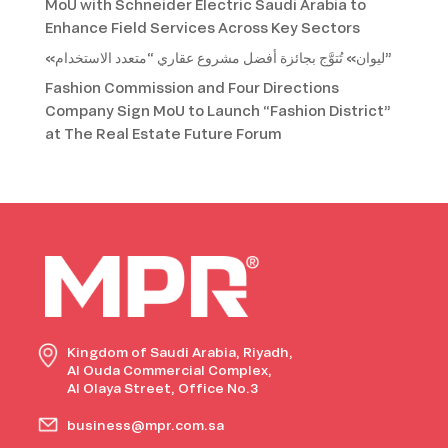
MoU with Schneider Electric Saudi Arabia to
Enhance Field Services Across Key Sectors
«ليوان» تُتوَّج بجائزة أفضل مشروع عقاري “متعدد الاستخدام”
Fashion Commission and Four Directions
Company Sign MoU to Launch “Fashion District”
at The Real Estate Future Forum
Kingdom of Saudi Arabia, Riyadh,
Al Ouda Commercial Complex,
Al Olaya Street, Office No.3
business@mpr.com.sa