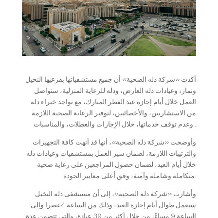
أكدت «شركة دله الصحية» أن جميع مستشفياتها بفرعيها النخيل
ونمار، وعيادات دله العارض، ودله للرعاية المنزلية، ستواصل
العمل خلال أيام إجازة عيد الفطر المبارك، مع تواجد خبراء دله
من الاستشاريين، والأخصائيين، لتوفير الرعاية الصحية اللازمة
وعدم توقف خدماتها، خلال الإجازات والعطلات، والمناسبات.
وأوضحت «شركة دله الصحية»، أنها قد أنهت كافة التجهيزات
والترتيبات اللازمة، لضمان سير العمل بمستشفيات وعيادات دله
خلال أيام العيد، لضمان حصول المراجعين على رعاية صحية
متكاملة وشاملة وآمنة، وفق أعلى معايير الجودة.
وأشارت «شركة دله الصحية»، إلى أن مستشفى دله النخيل
سيعمل طوال أيام إجازة العيد، وذلك من الساعة 4عصرا وإلى
الساعة 9 مساءً، من خلال أكثر من 39 عيادة، والتي تتضمن عدة