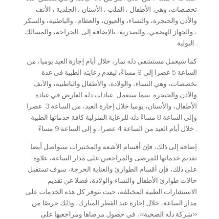
تخصصات، وهي: الأطفال ، القلب ، الأسنان ، الجلدية ، الأنف
والأذن والحنجرة، والنساء، والعيون، والعظام، والباطنية، والسكر
، والجهاز الهضمي، والصدرية، بالإضافة إلى الجراحة، والمسالك
البولية .
كما سيعمل مستشفى دله نمار، خلال أيام إجازة العيد يوميا، من
الساعة 5 عصرا إلى 9 مساءً، ليقدم رعايته الطبية في عدة
تخصصات، وهي النساء، والولادة، والأطفال والباطنية، والأنف
والأذن والحنجرة. بينما ستعمل عيادات دله العارض في عيادة
الأطفال، والأسنان، يوميا خلال إجازة العيد، من الساعة 3 عصرا
وإلى الساعة 8 مساءً دله للرعاية المنزلية كافة خدماتها الطبية
خلال أيام العيد من الساعة 4 عصرا، و إلى الساعة 9 مساءً .
إضافة إلى ذلك، فإن أقسام الأشعة والمختبرات ستواصل أيضا
تقديم خدماتها للمرضى والمراجعين على مدار الساعة، علاوة
على ذلك، فإن أقسام الطوارئ والعناية الحرجة، سوف تستقبل
حالات طوارئ الأطفال والنساء والولادة، فضلا عن تقديم
الاستشارات الطبية المختلفة، حيث تتوفر كل هذه الخدمات على
مدار الساعة، خلال إجازة عيد الفطر المبارك، وذلك حرصًا من
«شركة دله الصحية»، في حصول مرضاها ومراجعيها على