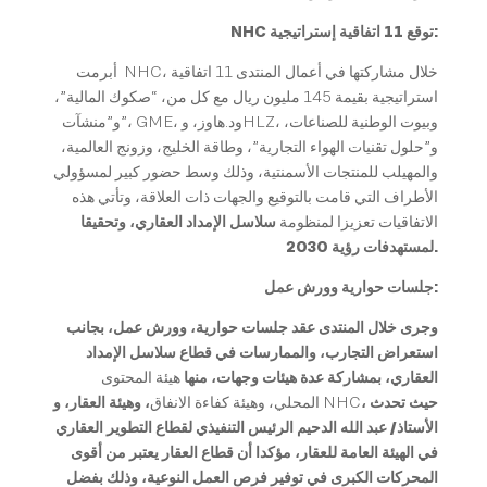
توقع 11 اتفاقية إستراتيجية:
NHC
أبرمت NHC، خلال مشاركتها في أعمال المنتدى 11 اتفاقية
استراتيجية بقيمة 145 مليون ريال مع كل من، “صكوك المالية”،
و”منشآت”، GME، ود.هاوز، وHLZ، وبيوت الوطنية للصناعات،
و”حلول تقنيات الهواء التجارية”، وطاقة الخليج، وزونج العالمية،
والمهيلب للمنتجات الأسمنتية، وذلك وسط حضور كبير لمسؤولي
الأطراف التي قامت بالتوقيع والجهات ذات العلاقة، وتأتي هذه
الاتفاقيات تعزيزا لمنظومة
سلاسل الإمداد العقاري، وتحقيقا
لمستهدفات رؤية 2030.
جلسات حوارية وورش عمل:
وجرى خلال
ا
لمنتدى عقد جلسات حوارية، وورش عمل، بجانب
استعراض التجارب، والممارسات في قطاع سلاسل الإمداد
العقاري، بمشاركة عدة هيئات وجهات، منها
هيئة المحتوى
، حيث تحدث
NHC
المحلي، وهيئة كفاءة الانفاق
، وهيئة العقار، و
الأستاذ/ عبد الله الدحيم الرئيس التنفيذي لقطاع التطوير العقاري
في الهيئة العامة للعقار، مؤكدا أن قطاع العقار يعتبر من أقوى
المحركات الكبرى في توفير فرص العمل النوعية، وذلك بفضل