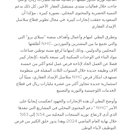
جاءت خلال فعاليات منتدى مستقبل العقار الأخير، كل ذلك يدعم
التنمية الحضرية والمحتوى المحلي، بصورة كبيرة ، مؤكدا أن
السعودية حققت إنجازات كبيرة في مجال تطوير قطاع سلاسل
الإمداد العقاري.
وتطرق البطي لمهام وأعمال وأهداف منصة “سبلاي برو” التي
أطلقتها NHC، والتي تجمع ما بين المشترين والموردين
المحليين والدوليين، وذلك إسهاما لرفع نسبة توطين صناعات
مواد البناء في الوحدات السكنية إلى سبعة بالمئة ،كإنجاز كبير.
فضلا عن العمل الجاد لإتاحة فرص عمل لنحو أكثر من خمسة
آلاف وظيفة جديدة خلال السنوات الثلاث المقبلة في منظومة
سلاسل الإمداد العقاري، مبينًا أن NHC تستهدف ابتكار فرص
استثمارية جديدة تتجاوز أكثر من عشرة مليارات ريال في قطاع
الخدمات اللوجستية والتوريد والتصنيع.
وأوضح البطي أن هذه الإنجازات والجهود انعكست إيجابيًا على
دعم المحتوى المحلي في المشاريع التي تنفذها ” NHC” الأمر
الذي أدى لارتفاع توريد المنتجات المحلية من 54% إلى 63%
خلال نهاية العام الماضي 2024،وهذا بدور خلق الكثير من فرص
التوظيف لأبناء الوطن.