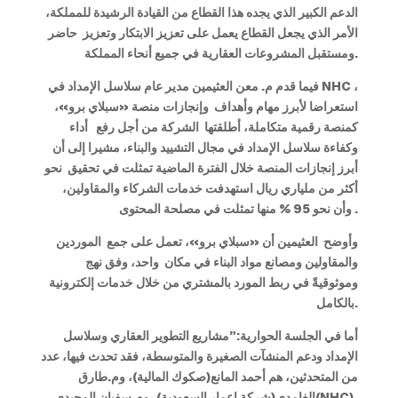
الدعم الكبير الذي يجده هذا القطاع من القيادة الرشيدة للمملكة،
الأمر الذي يجعل القطاع يعمل على تعزيز الابتكار وتعزيز حاضر
.
ومستقبل المشروعات العقارية في جميع أنحاء المملكة
،
NHC
فيما قدم م. معن العثيمين مدير عام سلاسل الإمداد في
استعراضا لأبرز مهام وأهداف وإنجازات منصة «سبلاي برو»،
كمنصة رقمية متكاملة، أطلقتها الشركة من أجل رفع أداء
وكفاءة سلاسل الإمداد في مجال التشييد والبناء، مشيرا إلى أن
أبرز إنجازات المنصة خلال الفترة الماضية تمثلت في تحقيق نحو
أكثر من ملياري ريال استهدفت خدمات الشركاء والمقاولين،
وأن نحو 95 % منها تمثلت في مصلحة المحتوى.
وأوضح العثيمين أن «سبلاي برو»، تعمل على جمع الموردين
والمقاولين ومصانع مواد البناء في مكان واحد، وفق نهج
وموثوقيةً في ربط المورد بالمشتري من خلال خدمات إلكترونية
بالكامل.
أما في الجلسة الحوارية:”مشاريع التطوير العقاري وسلاسل
الإمداد ودعم المنشآت الصغيرة والمتوسطة، فقد تحدث فيها، عدد
من المتحدثين، هم أحمد المانع(صكوك المالية)، وم.طارق
)،
NHC
الغامدي(شركة إعمار السعودية)، وم.سفيان المجيدي(