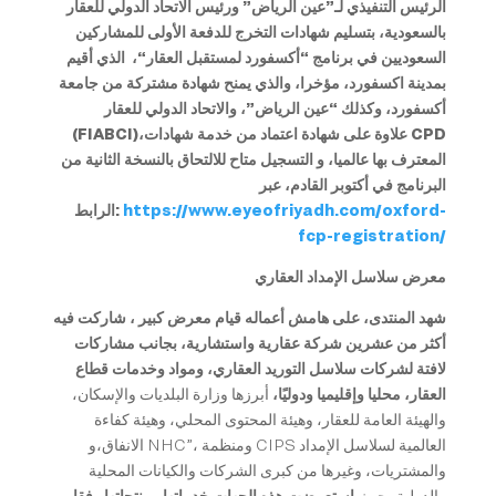
الرئيس التنفيذي لـ”عين الرياض” ورئيس الاتحاد الدولي للعقار
بالسعودية، بتسليم شهادات التخرج للدفعة الأولى للمشاركين
السعوديين في برنامج “أكسفورد لمستقبل العقار
“
، الذي أقيم
بمدينة اكسفورد، مؤخرا، والذي يمنح شهادة مشتركة من جامعة
أكسفورد، وكذلك “عين الرياض”، والاتحاد الدولي للعقار
CPD
،علاوة على شهادة اعتماد من خدمة شهادات
(FIABCI)
المعترف بها عالميا، و
التسجيل متاح للالتحاق بالنسخة الثانية من
البرنامج في أكتوبر القادم، عبر
https://www.eyeofriyadh.com/oxford-
الرابط:
fcp-registration/
معرض سلاسل الإمداد العقاري
شهد المنتدى، على هامش أعماله قيام معرض كبير ، شاركت فيه
أكثر من عشرين شركة عقارية واستشارية، بجانب مشاركات
لافتة لشركات سلاسل التوريد العقاري، ومواد وخدمات قطاع
العقار، محليا وإقليميا ودوليًا،
أبرزها وزارة البلديات والإسكان،
والهيئة العامة للعقار، وهيئة المحتوى المحلي، وهيئة كفاءة
الانفاق،و NHC”، ومنظمة CIPS العالمية لسلاسل الإمداد
والمشتريات، وغيرها من كبرى الشركات والكيانات المحلية
والدولية، حيث
استعرضت هذه الجهات خدماتها ومنتجاتها وفقا