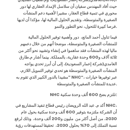
حيث أفاد المهندس سفيان أن سلاسل الإمداد العقاري لها دور
محوري في تنمية قطاع العقار، مشيرا لأهمية دعم المنشآت
الصغيرة والمتوسطة، وتقديم الحلول المالية لها، مؤكدا أن لديها
فرصا كبيرة للتحول، نحو التطور والنمو.
فيما تناول أحمد المانع، دور وأهمية توفير الحلول المالية
للمنشآت الصغيرة والمتوسطة، موضحا أنهم من خلال دعمهم
ماليا لهذه المنشآت فقد ساهموا في إنشاء وتشييد نحو أكثر من
ثلاثة آلاف و600 وحدة عقارية، بالمملكة. بينما أشار م.طارق
الغامدي(شركة إعمار السعودية)، إلى أن أبرز تحدي يواجه
المنشآت الصغيرة والمتوسطة هو تحدي توفير التمويل اللازم،
“، عبر توفيرها خيارات
NHC
مشيدا بالدور الكبير الذي تقوم به”
عديدة للمنشآت الصغيرة والمتوسطة.
تلتزم بضخ 600 ألف وحدة سكنية:
NHC
،
NHC
أكد م. عبد الله الرويضان رئيس قطاع تنفيذ المشاريع في
أن الشركة ملتزمة بتوفير 600 ألف وحدة سكنية بحول عام
2030، من أصل أكثر من مليون و200 ألف وحدة، وذلك لرفع
نسبة التملك إلى 70% بحلول 2030، تحقيقا لمستهدفات رؤية