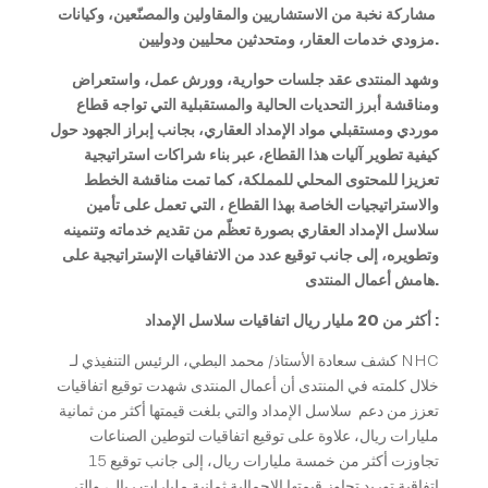
مشاركة نخبة من الاستشاريين والمقاولين والمصنّعين، وكيانات
مزودي خدمات العقار، ومتحدثين محليين ودوليين.
وشهد المنتدى عقد جلسات حوارية، وورش عمل، واستعراض
ومناقشة أبرز التحديات الحالية والمستقبلية التي تواجه قطاع
موردي ومستقبلي مواد الإمداد العقاري، بجانب إبراز الجهود حول
كيفية تطوير آليات هذا القطاع، عبر بناء شراكات استراتيجية
تعزيزا للمحتوى المحلي للمملكة،
كما تمت مناقشة الخطط
والاستراتيجيات الخاصة بهذا القطاع ، التي تعمل على تأمين
سلاسل الإمداد العقاري بصورة تعظّم من تقديم خدماته وتنمينه
وتطويره، إلى جانب توقيع عدد من الاتفاقيات الإستراتيجية على
هامش أعمال المنتدى.
أكثر من 20 مليار ريال اتفاقيات سلاسل الإمداد :
كشف سعادة الأستاذ/ محمد البطي، الرئيس التنفيذي لـ NHC
خلال كلمته في المنتدى أن أعمال المنتدى شهدت توقيع اتفاقيات
تعزز من دعم سلاسل الإمداد والتي بلغت قيمتها أكثر من ثمانية
مليارات ريال، علاوة على توقيع اتفاقيات لتوطين الصناعات
تجاوزت أكثر من خمسة مليارات ريال، إلى جانب توقيع 15
اتفاقية توريد تجاوز قيمتها الإجمالية ثمانية مليارات ريال، والتي