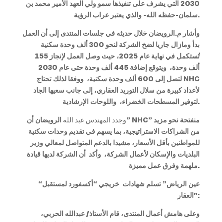
2030 التي يشرف على تنفيذها سمو ولي العهد الأمير محمد بن
سلمان-حفظه الله- والذي يعتبر عراب الرؤية.
وأشار م.الرويضان خلال حديثه في جلسات المنتدى إلى أن العمل
بدأ ومازال جاريا لضخ الشركة لنحو 300 ألف وحدة سكنية
تُستكمل في نهاية عام 2025، حيث وصل العمل لإنجاز 155
ألف وحدة، ويتوقع إضافة 445 ألف وحدة حتى عام 2030
NHC
لتصل إلى 600 ألف وحدة سكنية، ووفقا لذلك تحتاج
لأعداد كبيرة من سلال التوريد العقاري، إلى جانب سعيها الجاد
لتوفير المسطحات الخضراء، واللوحات الإرشادية.
” منفتحة نحو مزيد
NHC
الرويضان أن”
وجدد المهندس عبد الله
من الشراكات الاستراتيجية، بما يسهم في تقديم وحدات سكنية
للمواطنين بأقل الأسعار، مشيدا بالدعم المتواصل لمعالي وزير
البلديات والإسكان لأعمال الشركة، وأكد أن الشركة لديها قيادة
ملهمة وفرق عمل مميزة.
“عين الرياض” تسلم شهادات خريجي “أكسفورد لمستقبل
العقار”:
وعلى هامش أعمال المنتدى، قام الأستاذ/ عبدالله الحربي،