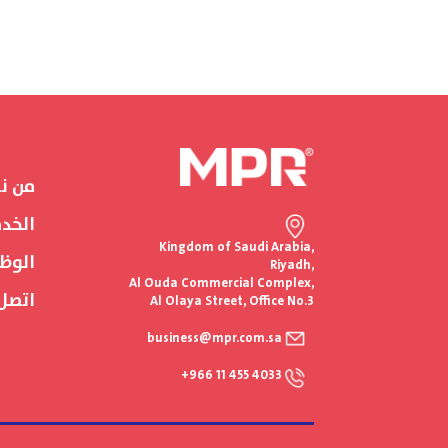
من ن
الخد
Kingdom of Saudi Arabia,
الوظ
Riyadh,
Al Ouda Commercial Complex,
اتصل 
Al Olaya Street, Office No.3
business@mpr.com.sa
+966 11 455 4033