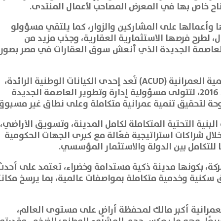
بجناح خاص بها في المعرض المصاحب لأعمال المنتدى.
 وأعمالها على المشاركين والزوار، كما يلتقي مسؤولو
ل، لطرح فرصها الاستثمارية العقارية، وجذب مزيد من
 العاصمة الجديدة الذي أنعش سوق العقارات في مصر بصور
جديرٌ بالذكر أن شركة العاصمة الإدارية للتنمية العمرانية (ACUD) تُعد إحدى الكيانات الوطنية الرائدة،
وهي شركة مساهمة مصرية تأسست عام 2016، لتتولى مسؤولية إدارة وتطوير العاصمة الجديدة
حة لتحقيق تنمية عمرانية متكاملة وعلى نطاق غير مسبوق
نية التحتية المتكاملة لكامل المدينة، وتسويق الأراضي،
ال شراكات استراتيجية فعّالة مع كبرى الجهات الحكومية
 للتكامل بين الدولة والاستثمار المؤسسي.
ركة، بكونها مدينة ذكية مستدامة وخضراء، تعتمد على أحدث
 سكنية وخدمية متكاملة بمواصفات عالمية، بما يرسخ مكان
العمرانية أكبر مالك لمحفظة أراضٍ على مستوى العالم،