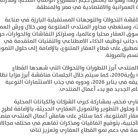
تُقدَّر بنحو 950 كيلومترًا مربعًا، وهو ما يعكس حجم المشروع الوطني الضخم، وقدرته
 العمرانية والاقتصادية في مصر والمنطقة.
شة التحولات والتوجهات المستقبلية البارزة في صناعة
برات، وستغطي محاور المنتدى المتنوعة ومن خلال ورش العم
وق العقار محليا وعالميا، وسترتكز النقاشات والحوارات، ح
ى جانب توظيف الذكاء الاصطناعي والتقنيات المتقدمة في
لمطبق على قطاع العقار المتنوع، بالإضافة إلى حلول التمو
تسم بالمرونة.
نتدى أبرز التطورات والتحولات التي شهدها القطاع
العقاري في المملكة في ظل مستهدفات رؤية2030، كما سيتم خلال الجلسات مناقشة أبرز مزايا ن
تملك غير السعوديين للعقار الذي بدأ تطبيقه في يناير 2026، ودوره في جذب الاستثمارات النوعية
ام الجديد مع بدء أعمال المنتدى.
ي ضخم، بمشاركة كبرى الشركات والكيانات المحلية
وحلول التطوير والتمويل العقاري الحديثة، بالإضافة لطرح
لعقار المتنوعة، كما ستتاح على هامش أعمال المنتدى منصة
أجنبية، بتوقيع اتفاقيات ومذكرات تفاهم في مختلف مجالا
مة في دعم نمو القطاع العقاري وتعزيز تناف