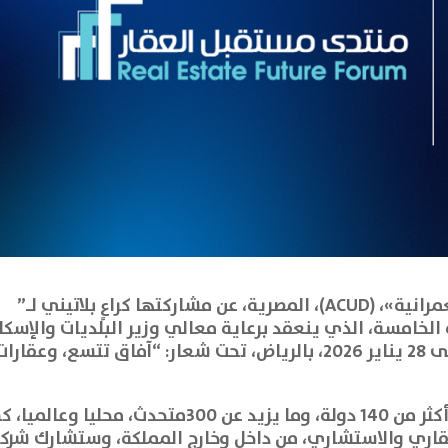
أعلنت شركة «العاصمة الإدارية للتنمية العمرانية»، (ACUD)، المصرية، عن مشاركتها كراعٍ بلاتيني لـ”
قار2026″، في نسخته الخامسة، الذي ينعقد برعاية معالي وزير البلديات والإسك
الأستاذ ماجد الحقيل، خلال الفترة من 26 إلى 28 يناير 2026، بالرياض، تحت شعار: “آفاق تتسع، وعقارا
ويشهد المنتدى مشاركات واسعة، لنحو أكثر من 140 دولة، وما يزيد عن 300متحدث، محليا وعالم
قاري والاستشاري، من داخل وخارج المملكة، وستشارك شرك