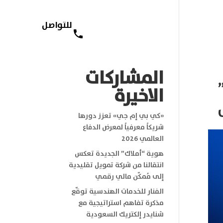
للتواصل
English
+966 11 455 4033
المشاركات
الاخيرة
«كي بي إم جي» تعزز دورها
شريكاً معرفياً لمعرض الدفاع
العالمي 2026
هوية “أملاك” الجديدة تعكس
انتقالنا من شركة تمويل تقليدية
إلى مُمكّن مالي رقمي
الفنار للخدمات الهندسية توقّع
مذكرة تفاهم استراتيجية مع
شنايدر إلكتريك السعودية