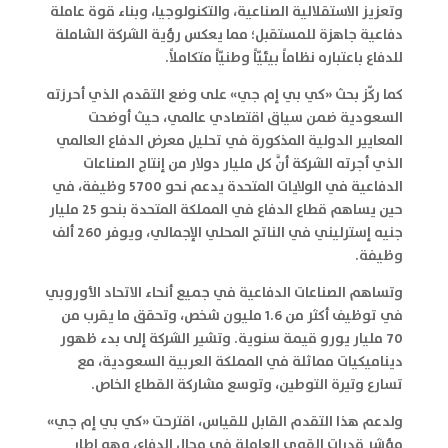
وتعزيز الاستقلالية الصناعية، والتكنولوجيا، وبناء قوة عاملة
دفاعية جاهزة للمستقبل؛ مما يعكس رؤية الشركة الشاملة
للدفاع باعتباره نظاماً بيئيّاً وطنيّاً متكاملاً.
كما ركّز بحث «كي بي إم جي» على وضع التقدم الذي أحرزته
السعودية ضمن سياق اقتصادي عالمي، حيث أوضحت
المعايير الدولية المذكورة في تحليل معرض الدفاع العالمي
الذي أجرته الشركة أنَّ كل مليار دولار من إنتاج الصناعات
الدفاعية في الولايات المتحدة يدعم نحو 5700 وظيفة، في
حين يساهم قطاع الدفاع في المملكة المتحدة بنحو 25 مليار
جنيه إسترليني في الناتج المحلي الإجمالي، ويوفر 260 ألف
وظيفة.
وتساهم الصناعات الدفاعية في جميع أنحاء الاتحاد الأوروبي
في توظيف أكثر من 1.6 مليون شخص، وتحقق ما يقرب من
70 مليار يورو قيمة سنوية. وتشير الشركة إلى بدء ظهور
ديناميكيات مماثلة في المملكة العربية السعودية، مع
تسارع وتيرة التوطين، وتوسع مشاركة القطاع الخاص.
ولدعم هذا التقدم القابل للقياس، اقترحت «كي بي إم جي»
مؤشر قدرات القوى العاملة في مجال الدفاع، وهو إطار