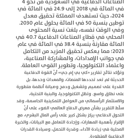
الصناعات الدفاعية في السعودية من نحو 4
في المائة في 2018 إلى 24.9 في المائة في
2024، حيث تستهدف المملكة تحقيق معدل
توطين بنسبة 50 في المائة بحلول عام 2030.
وفي الوقت نفسه، بلغت نسبة المحتوى
المحلي في قطاع الصناعات الدفاعية 40.7 في
المائة مقارنةً بنسبة 38.4 في المائة في عام
2023؛ مما يعكس تحقيق المزيد من التكامل
في جوانب الإمدادات، والمشاركة الصناعية،
واعتماد التكنولوجيا، وتطوير القوى العاملة.
وتؤكد نتائج تقارير «كي بي إم جي» أنَّ القوة الدفاعية
الحديثة لم تعد تحددها المنصات، والمعدات وحدها، بل
القدرة على تصميم وتشغيل ودمج وصيانة أنظمة متطورة
على نطاق واسع. وتظل التكنولوجيا، والبنية التحتية،
والاستثمار الرأسمالي من العوامل التمكينية الحاسمة، وقد
سلَّط التقرير بشأن معرض الدفاع العالمي الضوء على أنَّ
التحول الدفاعي يركز بشكل كبير على رأس المال البشري، مع
الإقرار بأهمية المهارات، وإجادة التعامل مع البيانات، والخبرة
المحلية في زيادة الأداء، وقدرة التحمل، وسيادة القدرات
الدفاعية المتطورة.