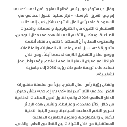
وقال كريستوفر مور رئيس قطاع الدفاع والأمن لدى «كي بي
إم جي الشرق الأوسط»: «تركز عملية التحول الدفاعي في
السعودية على رأس المال البشري بشكل كبير، إلى جانب
الاستثمارات الكبيرة في التكنولوجيا، والمعدات، والقدرات
الصناعية، ويعكس التقدم الذي نشهده في مجال التوطين،
والمحتوى المحلي أنَّ المملكة لا تكتفي باقتناء أنظمة
متطورة فحسب، بل تعمل على بناء المهارات، والمنظمات،
ووضع نماذج التشغيل اللازمة لدعمها أيضاً. ومن خلال
شراكتنا مع معرض الدفاع العالمي، نساهم برؤى وأطر عمل
تساعد على ترجمة طموحات رؤية 2030 إلى جاهزية
تشغيلية».
وتشكل رؤية رأس المال البشري جزءاً من سلسلة منشورات
الفكر الدفاعي التي أصدرتها «كي بي إم جي» بشأن معرض
الدفاع العالمي 2026، والتي تتناول تحول الصناعات الدفاعية
من خلال ركائز متعددة، ومترابطة. وتشمل هذه الركائز
تسريع النظم الدفاعية السيادية، ودمج البنية التحتية
للأعمال، والتكنولوجيا، وتمويل الجاهزية الدفاعية
المستقبلية من خلال الشراكات بين القطاعين العام، والخاص،