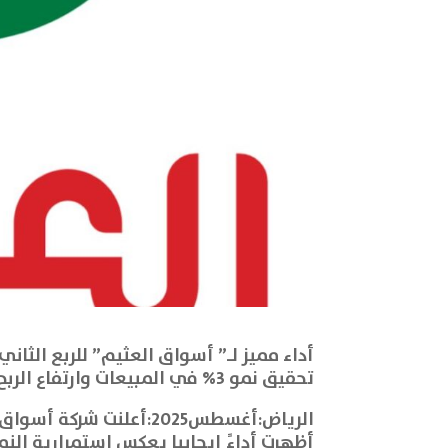
أداء مميز لـ” أسواق العثيم” للربع الثاني من 025
تحقيق نمو 3% في المبيعات وارتفاع الربح التشغيلي بنسبة 8.8% وزيادة عدد العملاء بنسبة 10%
أظهرت أداءً إيجابيا يعكس استمرارية الن