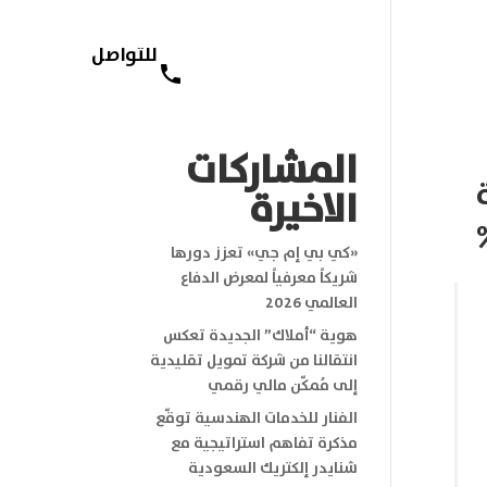
للتواصل
English
+966 11 455 4033
المشاركات
الاخيرة
«كي بي إم جي» تعزز دورها
شريكاً معرفياً لمعرض الدفاع
العالمي 2026
هوية “أملاك” الجديدة تعكس
انتقالنا من شركة تمويل تقليدية
إلى مُمكّن مالي رقمي
الفنار للخدمات الهندسية توقّع
مذكرة تفاهم استراتيجية مع
شنايدر إلكتريك السعودية