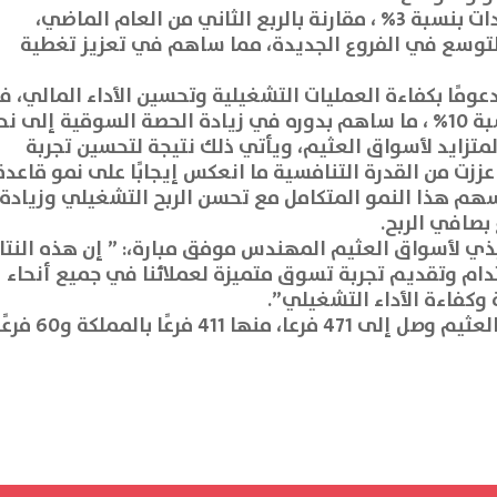
وسجلت الشركة نموًا في المبيعات والإيرادات بنسبة 3% ، مقارنة بالربع الثاني من العام الماضي،
التوسع في الفروع الجديدة، مما ساهم في تعزيز تغطية
فع الربح التشغيلي بنسبة 8.8%، مدعومًا بكفاءة العمليات التشغيلية وتحسين الأداء المالي،
حين شهد عدد العملاء ارتفاعًا ملحوظًا بنسبة 10% ، ما ساهم بدوره في زيادة الحصة السوقية إلى 
المتزايد لأسواق العثيم، ويأتي ذلك نتيجة لتحسين تجربة
زت من القدرة التنافسية ما انعكس إيجابًا على نمو قاعدة
 وأسهم هذا النمو المتكامل مع تحسن الربح التشغيلي وزيادة
 بصافي الربح.
ذي لأسواق العثيم المهندس موفق مبارة،: ” إن هذه النتا
دام وتقديم تجربة تسوق متميزة لعملائنا في جميع أنحاء
 وكفاءة الأداء التشغيلي”.
الجدير بالذكر، بأن عدد فروع شركة أسواق العثيم وصل إلى 471 فرعا، منها 411 فرعًا بالم