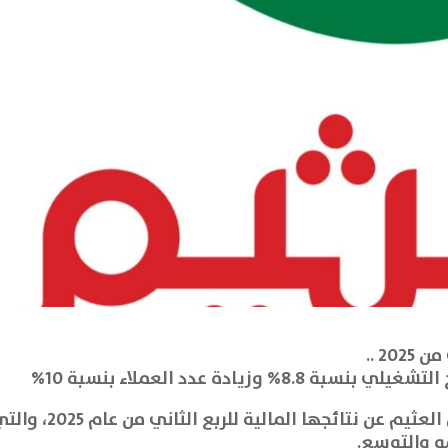
2 ..
الرياض:أغسطس2025:أعلنت شركة أسواق العثيم عن نتائجها المالية للربع الثاني من 
مو والتوسع.