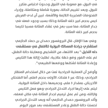
في البول، مع صعوبة في التبول وحدوث احتباس متكرر
للبول، وبعد تقييم الحالة، بصورة شاملة ومتكاملة، وإجراء
الفحوصات المخبرية اللازمة والأشعة، تبين أن لدى المريض
كيس بحجم كبير خلف المثانة وذلك بسبب وجود ضعف في
جدار المثانة، مما سبب بعج في غشاء المثانة مسببا تكيسا
بحجم كبير خلف المثانة.
وفي هذا الإطار، قال البروفسور حمدان بن حماد الحازمي
استشاري جراحة المسالك البولية للأطفال في مستشفى
دله النخيل
:” بعد الانتهاء من التشخيص ومعاينة حالة الطفل،
تم على الفور وضع خطة علاجية، تطلبت إزالة هذا التكيس
وإعادة المثانة لشكلها ووضعها الطبيعي”.
وأوضح أن العملية الجراحية تمت من خلال استخدام المنظار
الجراحي، وذلك عبر 3 فتحات، الأولى بحجم 5ملم، أما الفتحتان
الأخريتان، بمقدار 3 ملم، وجميعها داخل المثانة البولية،
ليتم على إثرها اجراء التدخل الجراحي وهو فصل التكيس
وازالته، ومن ثم عمل ترميم لجدار المثانة في مكان ضعفه،
وأكد البروفسور حمدان الحازمي أنه وبعد التدخل الجراحي
تحسنت حالة الطفل وغادر المستشفى بعد مرور اليوم