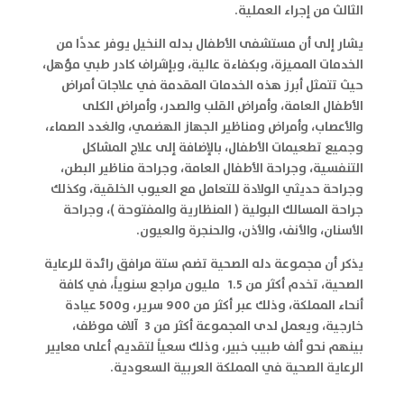
الثالث من إجراء العملية.
يشار إلى أن مستشفى الأطفال بدله النخيل يوفر عددًا من
الخدمات المميزة، وبكفاءة عالية، وبإشراف كادر طبي مؤهل،
حيث تتمثل أبرز هذه الخدمات المقدمة في علاجات أمراض
الأطفال العامة، وأمراض القلب والصدر، وأمراض الكلى
والأعصاب، وأمراض ومناظير الجهاز الهضمي، والغدد الصماء،
وجميع تطعيمات الأطفال، بالإضافة إلى علاج المشاكل
التنفسية، وجراحة الأطفال العامة، وجراحة مناظير البطن،
وجراحة حديثي الولادة للتعامل مع العيوب الخلقية، وكذلك
جراحة المسالك البولية ( المنظارية والمفتوحة )، وجراحة
الأسنان، والأنف، والأذن، والحنجرة والعيون.
يذكر أن مجموعة دله الصحية تضم ستة مرافق رائدة للرعاية
الصحية، تخدم أكثر من 1.5 مليون مراجع سنوياً، في كافة
أنحاء المملكة، وذلك عبر أكثر من 900 سرير، و500 عيادة
خارجية، ويعمل لدى المجموعة أكثر من 3 آلاف موظف،
بينهم نحو ألف طبيب خبير، وذلك سعياً لتقديم أعلى معايير
الرعاية الصحية في المملكة العربية السعودية.